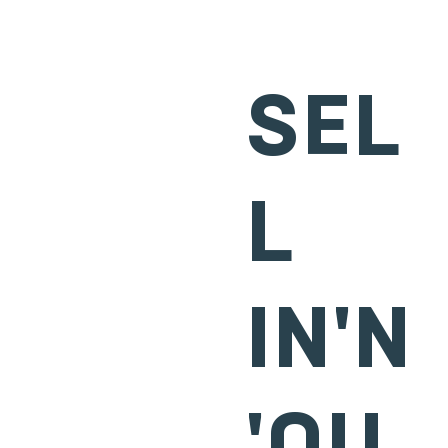
SEL
L
IN'N
'OU