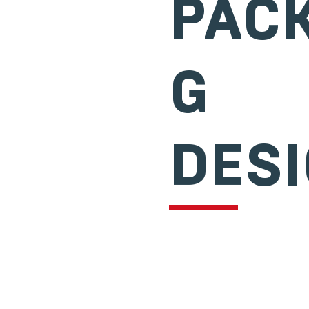
PAC
G
DES