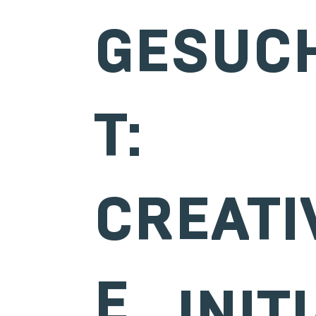
GESUC
T:
CREATI
E
INIT