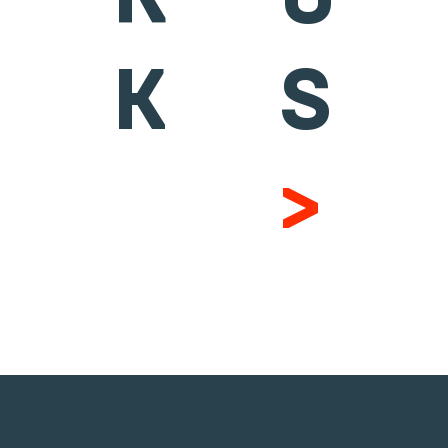
K
S
>