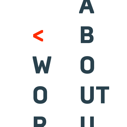
A
<
B
W
O
O
UT
R
U