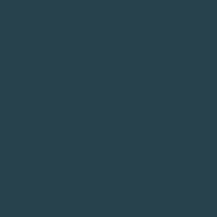
DU
KANNST
UNS
ALLES