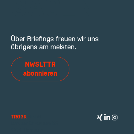
SAGEN
Über Briefings freuen wir uns
übrigens am meisten.
NWSLTTR
abonnieren
TRGGR
GmbH
Luruper Chaussee 125
22761 Hamburg