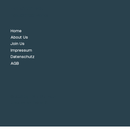
+49 40 21107815
hello@trggr.works
Home
About Us
Join Us
Impressum
Datenschutz
AGB
© 2025 by TRGGR GmbH
Created on
Editor X.