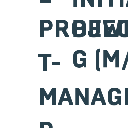
BEW
PROJE
G (M
T-
MANAG